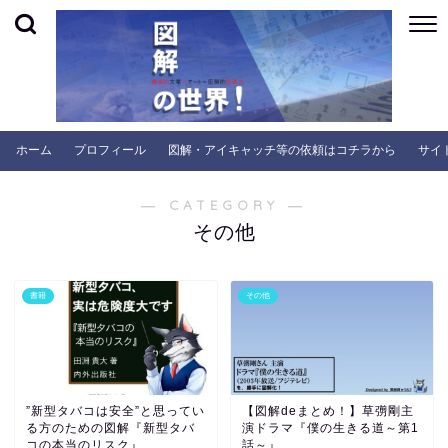
ホーム
プロフィール
図解・アイキャッチ等の依頼はコチラから
サイ
― CATEGORY ―
その他
書籍
その他
”新型タバコは安全”と思ってい
【図解deまとめ！】草彅剛主
る方のための図解『新型タバ
演ドラマ『僕の生きる道～第1
コの本当のリスク』
話～』