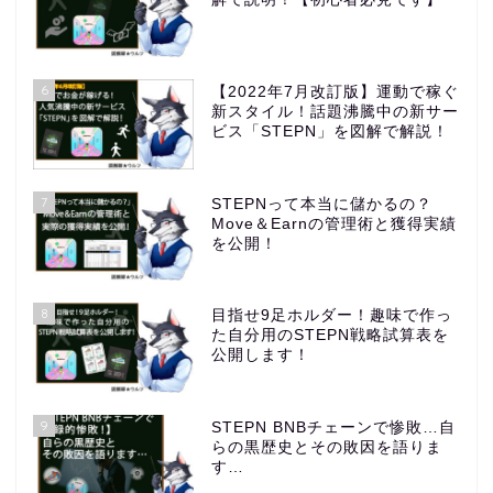
6
【2022年7月改訂版】運動で稼ぐ
新スタイル！話題沸騰中の新サー
ビス「STEPN」を図解で解説！
7
STEPNって本当に儲かるの？
Move＆Earnの管理術と獲得実績
を公開！
8
目指せ9足ホルダー！趣味で作っ
た自分用のSTEPN戦略試算表を
公開します！
9
STEPN BNBチェーンで惨敗…自
らの黒歴史とその敗因を語りま
す…