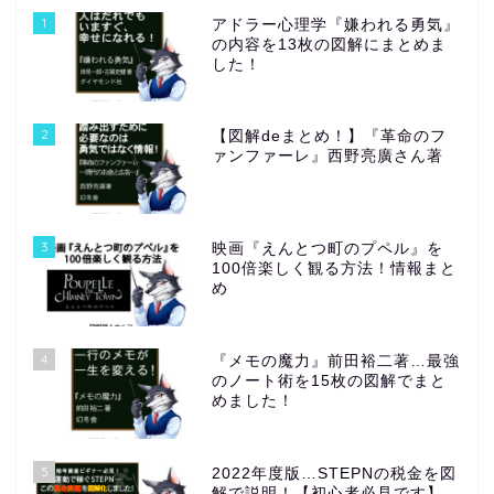
1
アドラー心理学『嫌われる勇気』
の内容を13枚の図解にまとめま
した！
2
【図解deまとめ！】『革命のフ
ァンファーレ』西野亮廣さん著
3
映画『えんとつ町のプペル』を
100倍楽しく観る方法！情報まと
め
4
『メモの魔力』前田裕二著…最強
のノート術を15枚の図解でまと
めました！
5
2022年度版…STEPNの税金を図
解で説明！【初心者必見です】