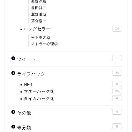
西野亮廣
前田裕二
北野唯我
落合陽一
ロングセラー
14
松下幸之助
アドラー心理学
1
ツイート
34
ライフハック
NFT
8
マネーハック術
25
タイムハック術
4
4
その他
5
未分類