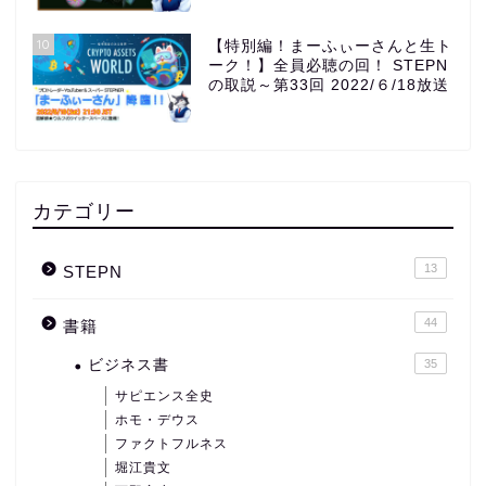
10
【特別編！まーふぃーさんと生ト
ーク！】全員必聴の回！ STEPN
の取説～第33回 2022/６/18放送
カテゴリー
13
STEPN
44
書籍
ビジネス書
35
サピエンス全史
ホモ・デウス
ファクトフルネス
堀江貴文