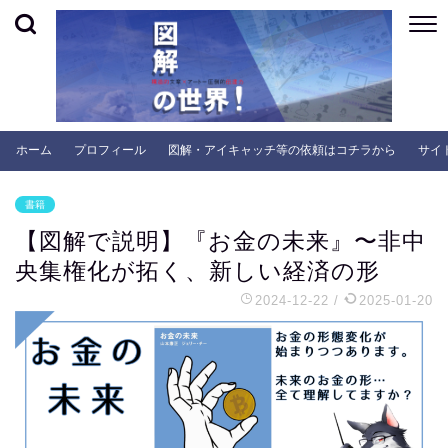
ホーム
プロフィール
図解・アイキャッチ等の依頼はコチラから
サイ
書籍
【図解で説明】『お金の未来』〜非中
央集権化が拓く、新しい経済の形
2024-12-22
/
2025-01-20