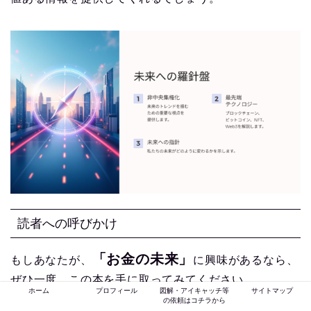
読者への呼びかけ
「お金の未来」
もしあなたが、
に興味があるなら、
ぜひ一度、この本を手に取ってみてください。
ホーム
プロフィール
図解・アイキャッチ等
サイトマップ
きっと、あなたも「お金」に対する考え方が、大きく
の依頼はコチラから