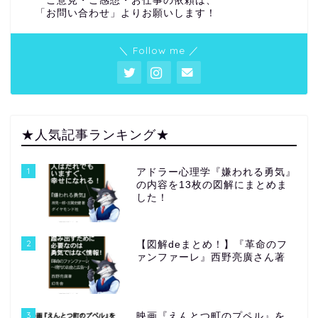
ご意見・ご感想・お仕事の依頼は、
「お問い合わせ」よりお願いします！
＼ Follow me ／
★人気記事ランキング★
1
アドラー心理学『嫌われる勇気』
の内容を13枚の図解にまとめま
した！
2
【図解deまとめ！】『革命のフ
ァンファーレ』西野亮廣さん著
3
映画『えんとつ町のプペル』を