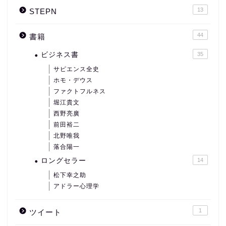
13
STEPN
44
書籍
ビジネス書
35
サピエンス全史
ホモ・デウス
ファクトフルネス
堀江貴文
西野亮廣
前田裕二
北野唯我
落合陽一
ロングセラー
14
松下幸之助
アドラー心理学
1
ツイート