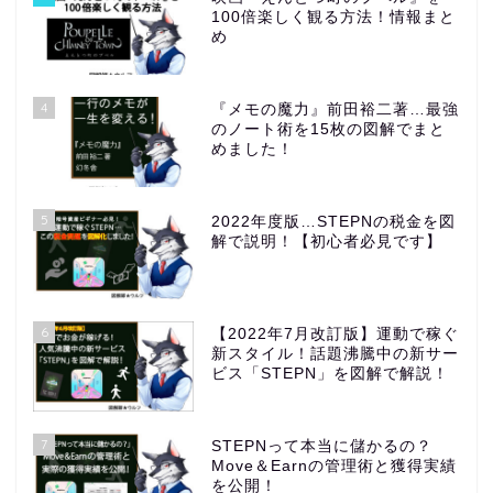
100倍楽しく観る方法！情報まと
め
4
『メモの魔力』前田裕二著…最強
のノート術を15枚の図解でまと
めました！
5
2022年度版…STEPNの税金を図
解で説明！【初心者必見です】
6
【2022年7月改訂版】運動で稼ぐ
新スタイル！話題沸騰中の新サー
ビス「STEPN」を図解で解説！
7
STEPNって本当に儲かるの？
Move＆Earnの管理術と獲得実績
を公開！