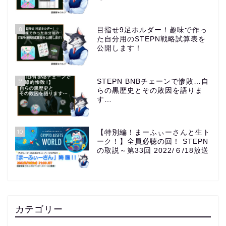
8
目指せ9足ホルダー！趣味で作っ
た自分用のSTEPN戦略試算表を
公開します！
9
STEPN BNBチェーンで惨敗…自
らの黒歴史とその敗因を語りま
す…
10
【特別編！まーふぃーさんと生ト
ーク！】全員必聴の回！ STEPN
の取説～第33回 2022/６/18放送
カテゴリー