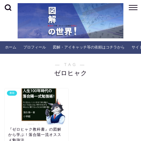
ホーム
プロフィール
図解・アイキャッチ等の依頼はコチラから
サイ
― TAG ―
ゼロヒャク
書籍
『ゼロヒャク教科書』の図解
から学ぶ！落合陽一流オスス
メ勉強法