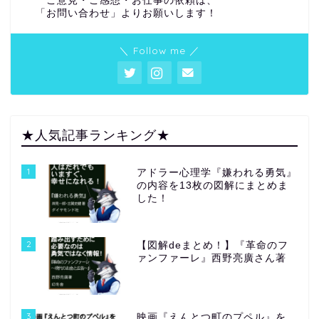
ご意見・ご感想・お仕事の依頼は、
「お問い合わせ」よりお願いします！
＼ Follow me ／
★人気記事ランキング★
1
アドラー心理学『嫌われる勇気』
の内容を13枚の図解にまとめま
した！
2
【図解deまとめ！】『革命のフ
ァンファーレ』西野亮廣さん著
3
映画『えんとつ町のプペル』を