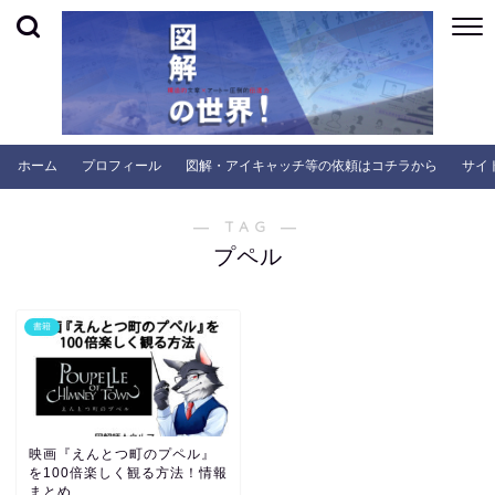
ホーム
プロフィール
図解・アイキャッチ等の依頼はコチラから
サイ
― TAG ―
プペル
書籍
映画『えんとつ町のプペル』
を100倍楽しく観る方法！情報
まとめ