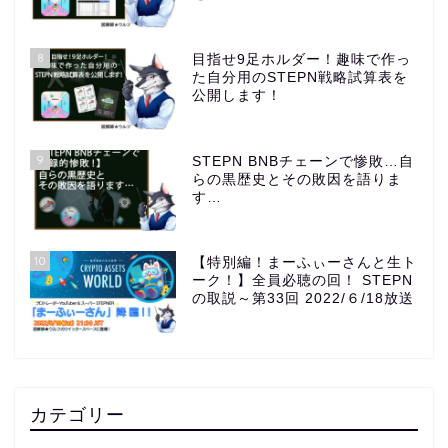
8
目指せ9足ホルダー！趣味で作っ
た自分用のSTEPN戦略試算表を
公開します！
9
STEPN BNBチェーンで惨敗…自
らの黒歴史とその敗因を語りま
す…
10
【特別編！まーふぃーさんと生ト
ーク！】全員必聴の回！ STEPN
の取説～第33回 2022/６/18放送
カテゴリー