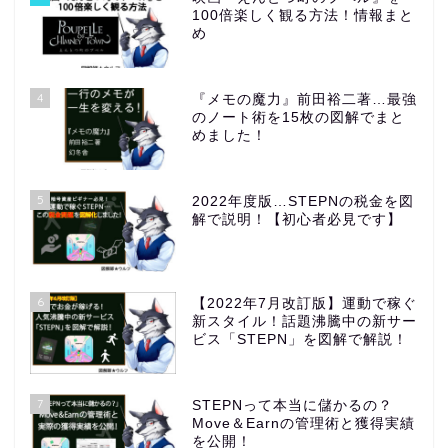
100倍楽しく観る方法！情報まと
め
4
『メモの魔力』前田裕二著…最強
のノート術を15枚の図解でまと
めました！
5
2022年度版…STEPNの税金を図
解で説明！【初心者必見です】
6
【2022年7月改訂版】運動で稼ぐ
新スタイル！話題沸騰中の新サー
ビス「STEPN」を図解で解説！
7
STEPNって本当に儲かるの？
Move＆Earnの管理術と獲得実績
を公開！