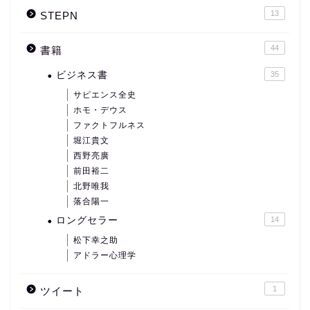
13
STEPN
44
書籍
ビジネス書
35
サピエンス全史
ホモ・デウス
ファクトフルネス
堀江貴文
西野亮廣
前田裕二
北野唯我
落合陽一
ロングセラー
14
松下幸之助
アドラー心理学
1
ツイート