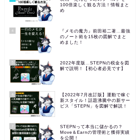
100倍楽しく観る方法！情報まと
め
4
『メモの魔力』前田裕二著…最強
のノート術を15枚の図解でまと
めました！
5
2022年度版…STEPNの税金を図
解で説明！【初心者必見です】
6
【2022年7月改訂版】運動で稼ぐ
新スタイル！話題沸騰中の新サー
ビス「STEPN」を図解で解説！
7
STEPNって本当に儲かるの？
Move＆Earnの管理術と獲得実績
を公開！