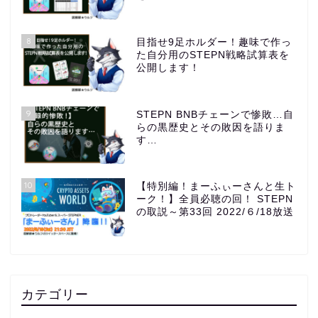
8
目指せ9足ホルダー！趣味で作っ
た自分用のSTEPN戦略試算表を
公開します！
9
STEPN BNBチェーンで惨敗…自
らの黒歴史とその敗因を語りま
す…
10
【特別編！まーふぃーさんと生ト
ーク！】全員必聴の回！ STEPN
の取説～第33回 2022/６/18放送
カテゴリー