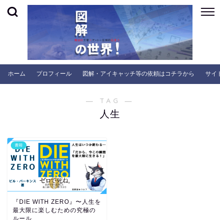
ホーム
プロフィール
図解・アイキャッチ等の依頼はコチラから
サイ
― TAG ―
人生
書籍
『DIE WITH ZERO』〜人生を
最大限に楽しむための究極の
ルール