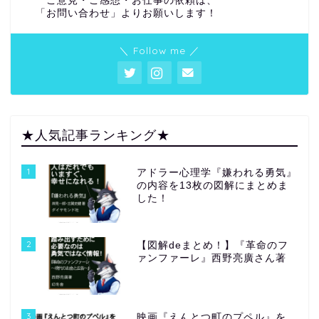
ご意見・ご感想・お仕事の依頼は、
「お問い合わせ」よりお願いします！
＼ Follow me ／
★人気記事ランキング★
1
アドラー心理学『嫌われる勇気』
の内容を13枚の図解にまとめま
した！
2
【図解deまとめ！】『革命のフ
ァンファーレ』西野亮廣さん著
3
映画『えんとつ町のプペル』を