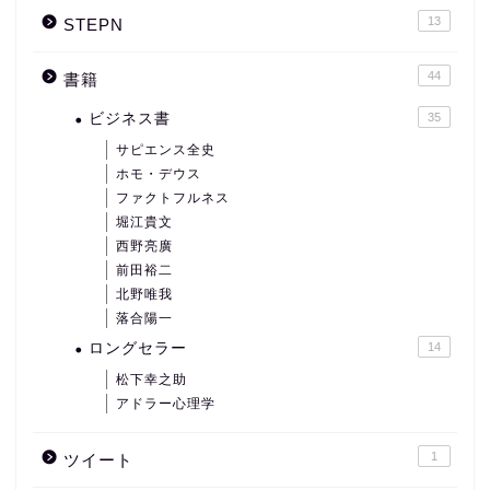
13
STEPN
44
書籍
ビジネス書
35
サピエンス全史
ホモ・デウス
ファクトフルネス
堀江貴文
西野亮廣
前田裕二
北野唯我
落合陽一
ロングセラー
14
松下幸之助
アドラー心理学
1
ツイート