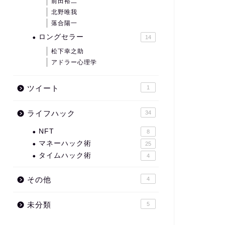
前田裕二
北野唯我
落合陽一
ロングセラー
14
松下幸之助
アドラー心理学
ツイート
1
ライフハック
34
NFT
8
マネーハック術
25
タイムハック術
4
その他
4
未分類
5