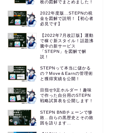
枚の図解でまとめました！
2022年度版…STEPNの税
5
金を図解で説明！【初心者
必見です】
【2022年7月改訂版】運動
6
で稼ぐ新スタイル！話題沸
騰中の新サービス
「STEPN」を図解で解
説！
STEPNって本当に儲かる
7
の？Move＆Earnの管理術
と獲得実績を公開！
目指せ9足ホルダー！趣味
8
で作った自分用のSTEPN
戦略試算表を公開します！
STEPN BNBチェーンで惨
9
敗…自らの黒歴史とその敗
因を語ります…