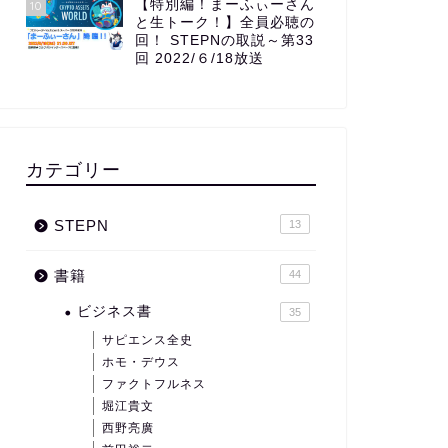
【特別編！まーふぃーさん
10
と生トーク！】全員必聴の
回！ STEPNの取説～第33
回 2022/６/18放送
カテゴリー
STEPN
13
書籍
44
ビジネス書
35
サピエンス全史
ホモ・デウス
ファクトフルネス
堀江貴文
西野亮廣