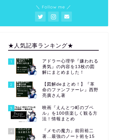
＼ Follow me ／
★人気記事ランキング★
アドラー心理学『嫌われる
1
勇気』の内容を13枚の図
解にまとめました！
【図解deまとめ！】『革
2
命のファンファーレ』西野
亮廣さん著
映画『えんとつ町のプペ
3
ル』を100倍楽しく観る方
法！情報まとめ
『メモの魔力』前田裕二
4
著…最強のノート術を15