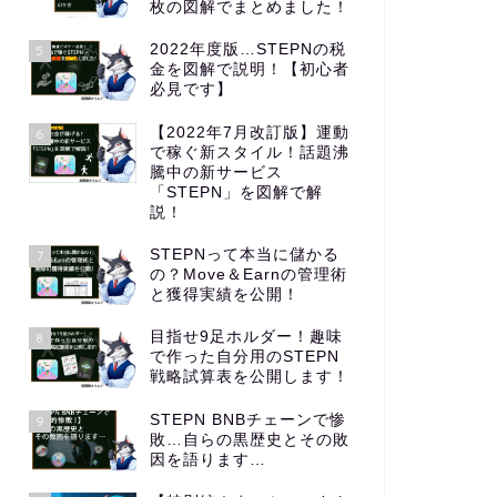
枚の図解でまとめました！
2022年度版…STEPNの税
5
金を図解で説明！【初心者
必見です】
【2022年7月改訂版】運動
6
で稼ぐ新スタイル！話題沸
騰中の新サービス
「STEPN」を図解で解
説！
STEPNって本当に儲かる
7
の？Move＆Earnの管理術
と獲得実績を公開！
目指せ9足ホルダー！趣味
8
で作った自分用のSTEPN
戦略試算表を公開します！
STEPN BNBチェーンで惨
9
敗…自らの黒歴史とその敗
因を語ります…