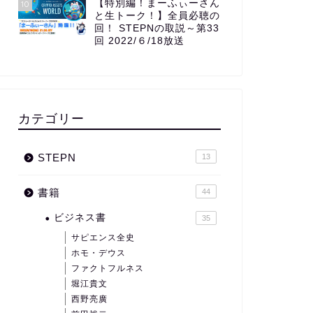
【特別編！まーふぃーさん
10
と生トーク！】全員必聴の
回！ STEPNの取説～第33
回 2022/６/18放送
カテゴリー
STEPN
13
書籍
44
ビジネス書
35
サピエンス全史
ホモ・デウス
ファクトフルネス
堀江貴文
西野亮廣