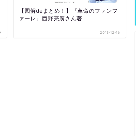
【図解deまとめ！】『革命のファンフ
ァーレ』西野亮廣さん著
0
2018-12-16