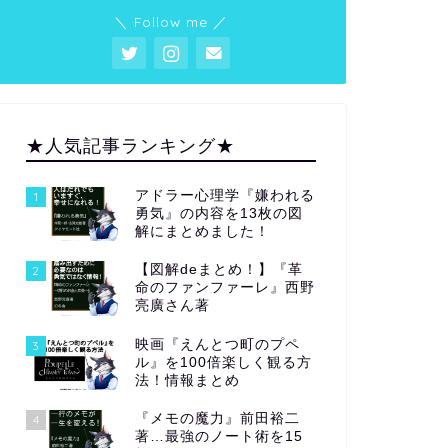
＼ Follow me ／
★人気記事ランキング★
アドラー心理学『嫌われる
1
勇気』の内容を13枚の図
解にまとめました！
【図解deまとめ！】『革
2
命のファンファーレ』西野
亮廣さん著
映画『えんとつ町のプペ
3
ル』を100倍楽しく観る方
法！情報まとめ
『メモの魔力』前田裕二
4
著…最強のノート術を15