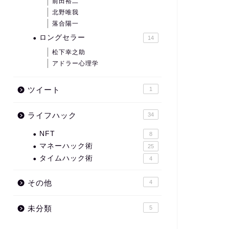
前田裕二
北野唯我
落合陽一
ロングセラー
14
松下幸之助
アドラー心理学
ツイート
1
ライフハック
34
NFT
8
マネーハック術
25
タイムハック術
4
その他
4
未分類
5