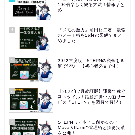
100倍楽しく観る方法！情報まと
め
4
『メモの魔力』前田裕二著…最強
のノート術を15枚の図解でまと
めました！
5
2022年度版…STEPNの税金を図
解で説明！【初心者必見です】
6
【2022年7月改訂版】運動で稼ぐ
新スタイル！話題沸騰中の新サー
ビス「STEPN」を図解で解説！
7
STEPNって本当に儲かるの？
Move＆Earnの管理術と獲得実績
を公開！