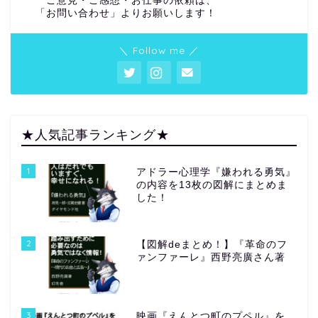
ご意見・ご感想・お仕事の依頼は、
「お問い合わせ」よりお願いします！
＼ Follow me ／
★人気記事ランキング★
1
アドラー心理学『嫌われる勇気』
の内容を13枚の図解にまとめま
した！
2
【図解deまとめ！】『革命のフ
ァンファーレ』西野亮廣さん著
3
映画『えんとつ町のプペル』を