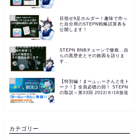
8
目指せ9足ホルダー！趣味で作っ
た自分用のSTEPN戦略試算表を
公開します！
9
STEPN BNBチェーンで惨敗…自
らの黒歴史とその敗因を語りま
す…
10
【特別編！まーふぃーさんと生ト
ーク！】全員必聴の回！ STEPN
の取説～第33回 2022/６/18放送
カテゴリー