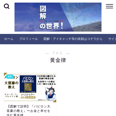
ホーム
プロフィール
図解・アイキャッチ等の依頼はコチラから
サイ
― TAG ―
黄金律
書籍
【図解で説明】『バビロン大
富豪の教え』〜お金と幸せを
生む黄金律