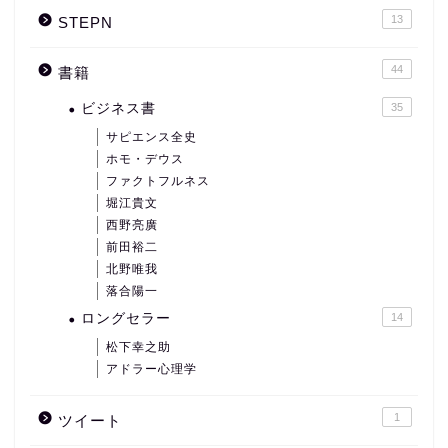
13
STEPN
44
書籍
ビジネス書
35
サピエンス全史
ホモ・デウス
ファクトフルネス
堀江貴文
西野亮廣
前田裕二
北野唯我
落合陽一
ロングセラー
14
松下幸之助
アドラー心理学
1
ツイート