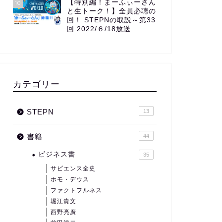
【特別編！まーふぃーさん
10
と生トーク！】全員必聴の
回！ STEPNの取説～第33
回 2022/６/18放送
カテゴリー
STEPN
13
書籍
44
ビジネス書
35
サピエンス全史
ホモ・デウス
ファクトフルネス
堀江貴文
西野亮廣