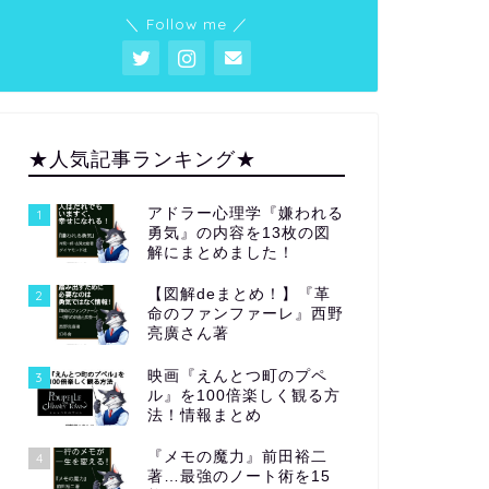
＼ Follow me ／
★人気記事ランキング★
アドラー心理学『嫌われる
1
勇気』の内容を13枚の図
解にまとめました！
【図解deまとめ！】『革
2
命のファンファーレ』西野
亮廣さん著
映画『えんとつ町のプペ
3
ル』を100倍楽しく観る方
法！情報まとめ
『メモの魔力』前田裕二
4
著…最強のノート術を15