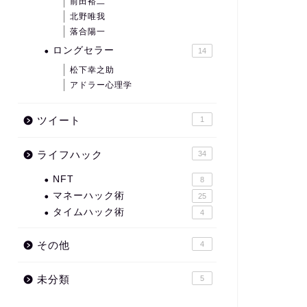
前田裕二
北野唯我
落合陽一
ロングセラー
14
松下幸之助
アドラー心理学
ツイート
1
ライフハック
34
NFT
8
マネーハック術
25
タイムハック術
4
その他
4
未分類
5