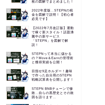
枚の図解でまとめました！
2022年度版…STEPNの税
5
金を図解で説明！【初心者
必見です】
【2022年7月改訂版】運動
6
で稼ぐ新スタイル！話題沸
騰中の新サービス
「STEPN」を図解で解
説！
STEPNって本当に儲かる
7
の？Move＆Earnの管理術
と獲得実績を公開！
目指せ9足ホルダー！趣味
8
で作った自分用のSTEPN
戦略試算表を公開します！
STEPN BNBチェーンで惨
9
敗…自らの黒歴史とその敗
因を語ります…