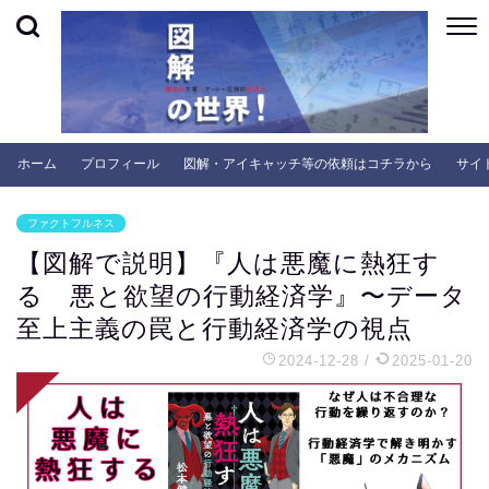
ホーム
プロフィール
図解・アイキャッチ等の依頼はコチラから
サイ
ファクトフルネス
【図解で説明】『人は悪魔に熱狂す
る 悪と欲望の行動経済学』〜データ
至上主義の罠と行動経済学の視点
2024-12-28
/
2025-01-20