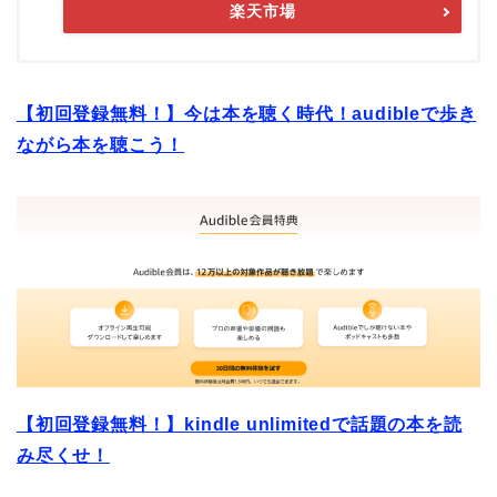
楽天市場
【初回登録無料！】今は本を聴く時代！audibleで歩き
ながら本を聴こう！
【初回登録無料！】kindle unlimitedで話題の本を読
み尽くせ！