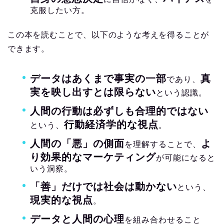
克服したい方。
この本を読むことで、以下のような考えを得ることが
できます。
データはあくまで事実の一部
真
であり、
実を映し出すとは限らない
という認識。
人間の行動は必ずしも合理的ではない
行動経済学的な視点
という、
。
人間の「悪」の側面
よ
を理解することで、
り効果的なマーケティング
が可能になると
いう洞察。
「善」だけでは社会は動かない
という、
現実的な視点
。
データと人間の心理
を組み合わせること