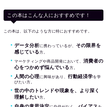
この本はこんな人におすすめです！
この本は、以下のような方に特におすすめです。
データ分析
その限界を
に携わっているが、
感じている
方。
消費者の
マーケティングや商品開発において、
心をつかめず悩んでいる
方。
人間の心理
行動経済学
に興味があり、
を学
びたい方。
世の中のトレンドや現象を、より深く
理解したい
方。
自身の意思決定
バイアス
に自信がなく、
を