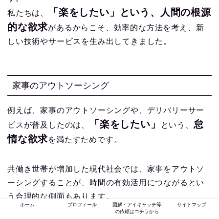
「楽をしたい」という、人間の根源
私たちは、
的な欲求
があるからこそ、効率的な方法を考え、新
しい技術やサービスを生み出してきました。
家事のアウトソーシング
例えば、家事のアウトソーシングや、デリバリーサー
「楽をしたい」
怠
ビスが普及したのは、
という、
惰な欲求
を満たすためです。
共働き世帯が増加した現代社会では、家事をアウトソ
ーシングすることが、時間の有効活用につながるとい
う合理的な側面もあります。
ホーム
プロフィール
図解・アイキャッチ等
サイトマップ
「少しでも楽をしたい」
しかし、その根底には、
の依頼はコチラから