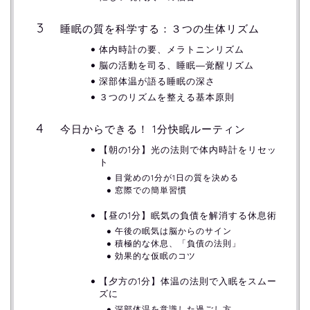
睡眠の質を科学する：３つの生体リズム
体内時計の要、メラトニンリズム
脳の活動を司る、睡眠―覚醒リズム
深部体温が語る睡眠の深さ
３つのリズムを整える基本原則
今日からできる！ 1分快眠ルーティン
【朝の1分】光の法則で体内時計をリセッ
ト
目覚めの1分が1日の質を決める
窓際での簡単習慣
【昼の1分】眠気の負債を解消する休息術
午後の眠気は脳からのサイン
積極的な休息、「負債の法則」
効果的な仮眠のコツ
【夕方の1分】体温の法則で入眠をスムー
ズに
深部体温を意識した過ごし方