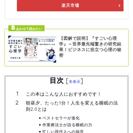
楽天市場
【図解で説明】『すごい心理
学』～世界最先端驚きの研究結
果！ビジネスに役立つ心理の秘
密
目次
[
]
非表示
この本はこんな人におすすめです！
朝昼夕、たった1分！人生を変える睡眠の法
則2.0とは
ベストセラーが進化
作業療法士が語る睡眠の力
忙しい現代人への福音