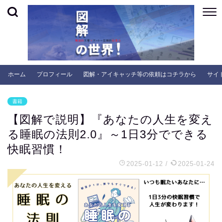
ホーム
プロフィール
図解・アイキャッチ等の依頼はコチラから
サイ
書籍
【図解で説明】『あなたの人生を変え
る睡眠の法則2.0』～1日3分でできる
快眠習慣！
2025-01-12
/
2025-01-24