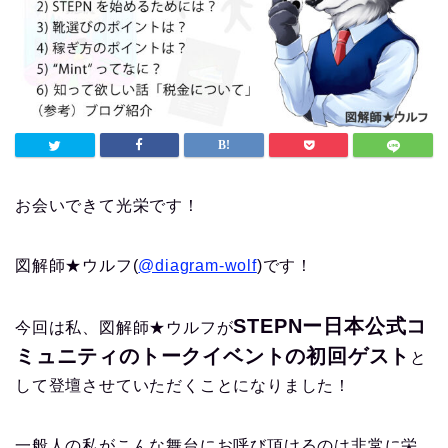
お会いできて光栄です！
図解師★ウルフ(
@diagram-wolf
)です！
STEPNー日本公式コ
今回は私、図解師★ウルフが
ミュニティのトークイベントの初回ゲスト
と
して登壇させていただくことになりました！
一般人の私がこんな舞台にお呼び頂けるのは非常に栄