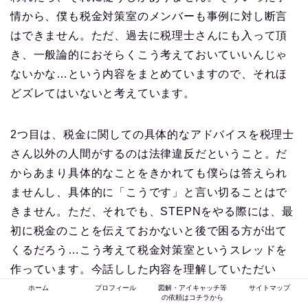
情から、僕も税金対策室のメンバーも事例に対し断言
はできません。ただ、過去に税理士さんにも入って頂
き、一般論的におそらくこう考えておいていいんじゃ
ないかな…という内容をまとめていますので、それほ
どズレてはいないと考えています。
2つ目は、税金に関しての具体的なアドバイスを税理士
さん以外の人間がするのは法律違反だということ。だ
からあまり具体的なことをきかれても僕らは答えられ
ませんし、具体的に「こうです」と言い切ることはで
きません。ただ、それでも、STEPNをやる際には、最
初に税金のことを伝えておかないと後で困る方が出て
くるだろう…こう考えて税金対策室というスレッドを
作っています。今話しした内容を理解していただい
て、ぜひ税金対策室をうまく使っていただければと思
ホーム
プロフィール
図解・アイキャッチ等
サイトマップ
の依頼はコチラから
います。