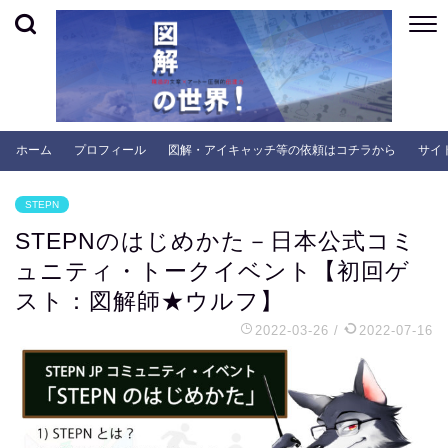
ホーム
プロフィール
図解・アイキャッチ等の依頼はコチラから
サイ
STEPN
STEPNのはじめかた－日本公式コミ
ュニティ・トークイベント【初回ゲ
スト：図解師★ウルフ】
2022-03-26
/
2022-07-16