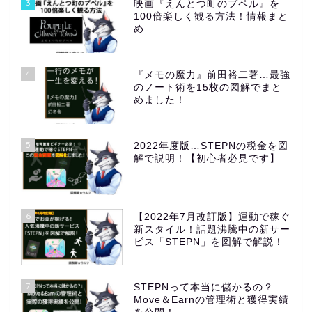
3
映画『えんとつ町のプペル』を
100倍楽しく観る方法！情報まと
め
4
『メモの魔力』前田裕二著…最強
のノート術を15枚の図解でまと
めました！
5
2022年度版…STEPNの税金を図
解で説明！【初心者必見です】
6
【2022年7月改訂版】運動で稼ぐ
新スタイル！話題沸騰中の新サー
ビス「STEPN」を図解で解説！
7
STEPNって本当に儲かるの？
Move＆Earnの管理術と獲得実績