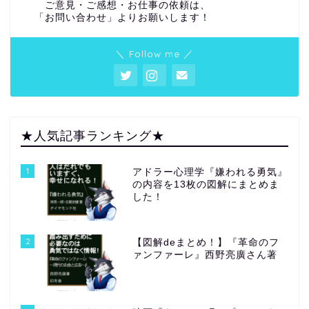
ご意見・ご感想・お仕事の依頼は、
「お問い合わせ」よりお願いします！
＼ Follow me ／
★人気記事ランキング★
1
アドラー心理学『嫌われる勇気』
の内容を13枚の図解にまとめま
した！
2
【図解deまとめ！】『革命のフ
ァンファーレ』西野亮廣さん著