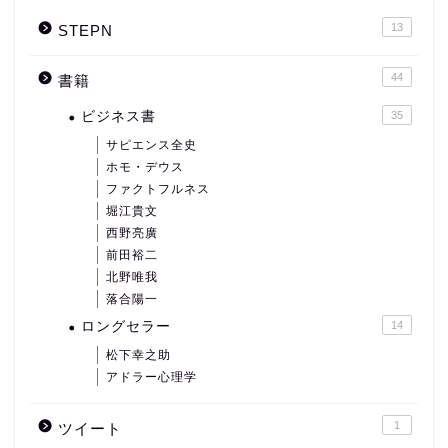
13
STEPN
44
書籍
ビジネス書
35
サピエンス全史
ホモ・デウス
ファクトフルネス
堀江貴文
西野亮廣
前田裕二
北野唯我
落合陽一
ロングセラー
14
松下幸之助
アドラー心理学
1
ツイート