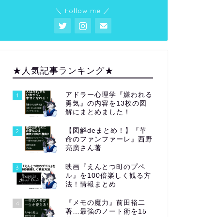
＼ Follow me ／
★人気記事ランキング★
アドラー心理学『嫌われる
1
勇気』の内容を13枚の図
解にまとめました！
【図解deまとめ！】『革
2
命のファンファーレ』西野
亮廣さん著
映画『えんとつ町のプペ
3
ル』を100倍楽しく観る方
法！情報まとめ
『メモの魔力』前田裕二
4
著…最強のノート術を15