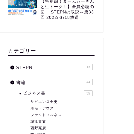
【特別編！まーふぃーさん
10
と生トーク！】全員必聴の
回！ STEPNの取説～第33
回 2022/６/18放送
カテゴリー
STEPN
13
書籍
44
ビジネス書
35
サピエンス全史
ホモ・デウス
ファクトフルネス
堀江貴文
西野亮廣