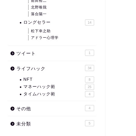
前田裕二
北野唯我
落合陽一
ロングセラー
14
松下幸之助
アドラー心理学
ツイート
1
ライフハック
34
NFT
8
マネーハック術
25
タイムハック術
4
その他
4
未分類
5