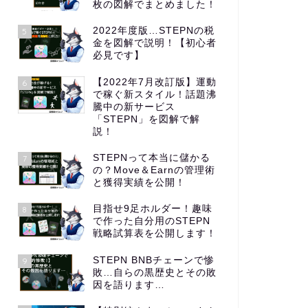
枚の図解でまとめました！
2022年度版…STEPNの税
5
金を図解で説明！【初心者
必見です】
【2022年7月改訂版】運動
6
で稼ぐ新スタイル！話題沸
騰中の新サービス
「STEPN」を図解で解
説！
STEPNって本当に儲かる
7
の？Move＆Earnの管理術
と獲得実績を公開！
目指せ9足ホルダー！趣味
8
で作った自分用のSTEPN
戦略試算表を公開します！
STEPN BNBチェーンで惨
9
敗…自らの黒歴史とその敗
因を語ります…