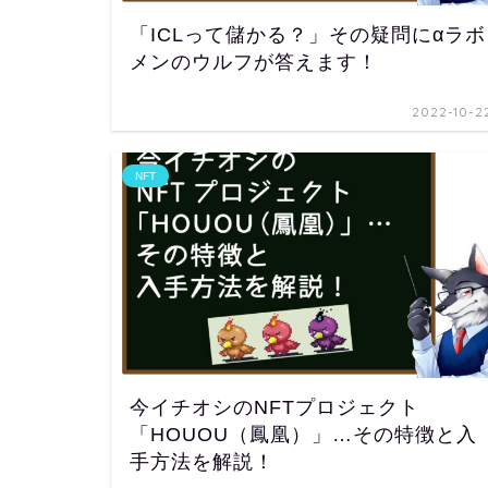
「ICLって儲かる？」その疑問にαラボ
メンのウルフが答えます！
2022-10-2
NFT
今イチオシのNFTプロジェクト
「HOUOU（鳳凰）」…その特徴と入
手方法を解説！